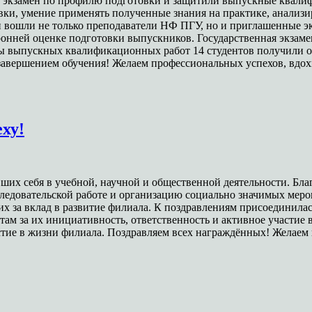
й экзамен по профилю подготовки и защитили выпускные квали
ки, умение применять полученные знания на практике, анализи
ии вошли не только преподаватели НФ ПГУ, но и приглашенные
оронней оценке подготовки выпускников. Государственная экзам
ы выпускных квалификационных работ 14 студентов получили о
авершением обучения! Желаем профессиональных успехов, вдохн
ху!
вших себя в учебной, научной и общественной деятельности. Б
следовательской работе и организацию социально значимых мер
х за вклад в развитие филиала. К поздравлениям присоединилас
там за их инициативность, ответственность и активное участие
астие в жизни филиала. Поздравляем всех награждённых! Желае