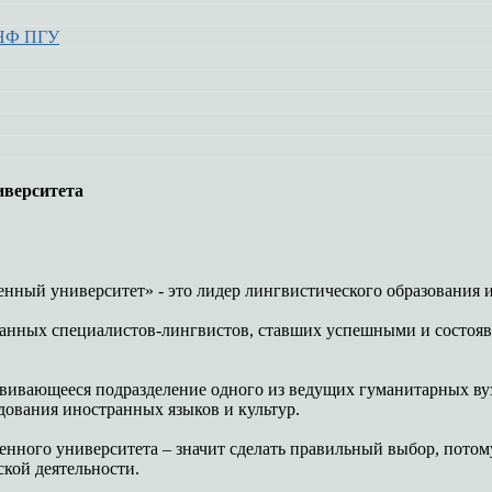
 НФ ПГУ
иверситета
ый университет» - это лидер лингвистического образования и 
анных специалистов-лингвистов, ставших успешными и состояв
звивающееся подразделение одного из ведущих гуманитарных ву
ования иностранных языков и культур.
нного университета – значит сделать правильный выбор, потому
ской деятельности.