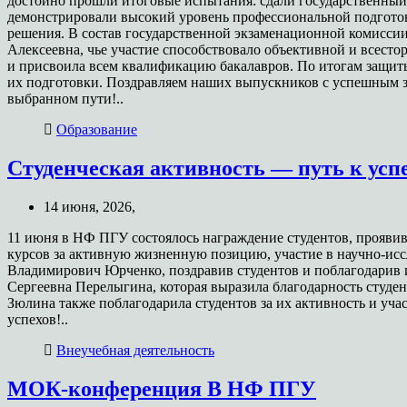
достойно прошли итоговые испытания: сдали государственны
демонстрировали высокий уровень профессиональной подготов
решения. В состав государственной экзаменационной комисс
Алексеевна, чье участие способствовало объективной и всест
и присвоила всем квалификацию бакалавров. По итогам защит
их подготовки. Поздравляем наших выпускников с успешным з
выбранном пути!..
Образование
Студенческая активность — путь к успе
14 июня, 2026,
11 июня в НФ ПГУ состоялось награждение студентов, прояви
курсов за активную жизненную позицию, участие в научно-ис
Владимирович Юрченко, поздравив студентов и поблагодарив и
Сергеевна Перелыгина, которая выразила благодарность студен
Зюлина также поблагодарила студентов за их активность и уч
успехов!..
Внеучебная деятельность
МОК-конференция В НФ ПГУ