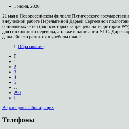
1 июня, 2026,
21 мая в Новороссийском филиале Пятигорского государственно
внеучебной работе Перелыгиной Дарьей Сергеевной подготов
социальных сетей (часть которых запрещена на территории РФ
для синхронного перевода, а также в написании УПС. Директ
дальнейшего развития в учебном плане...
Образование
1
2
3
4
5
. . .
290
Версия для слабовидящих
Телефоны