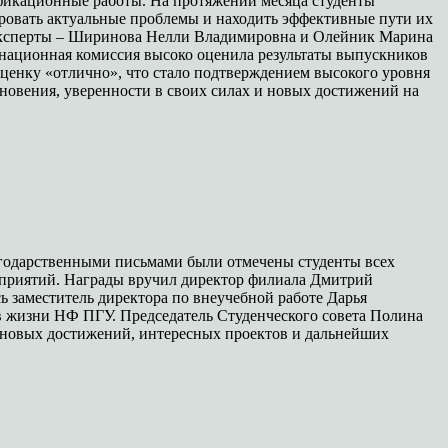
фикационные работы. На протяжении месяца студенты
ровать актуальные проблемы и находить эффективные пути их
 эксперты – Ширинова Нелли Владимировна и Олейник Марина
енационная комиссия высоко оценила результаты выпускников
ценку «отлично», что стало подтверждением высокого уровня
овения, уверенности в своих силах и новых достижений на
лагодарственными письмами были отмечены студенты всех
оприятий. Награды вручил директор филиала Дмитрий
ь заместитель директора по внеучебной работе Дарья
 в жизни НФ ПГУ. Председатель Студенческого совета Полина
м новых достижений, интересных проектов и дальнейших