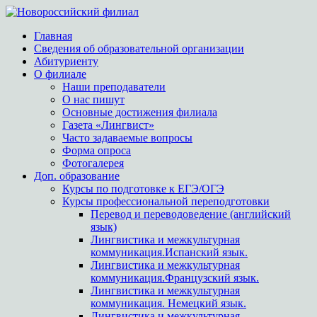
Главная
Сведения об образовательной организации
Абитуриенту
О филиале
Наши преподаватели
О нас пишут
Основные достижения филиала
Газета «Лингвист»
Часто задаваемые вопросы
Форма опроса
Фотогалерея
Доп. образование
Курсы по подготовке к ЕГЭ/ОГЭ
Курсы профессиональной переподготовки
Перевод и переводоведение (английский
язык)
Лингвистика и межкультурная
коммуникация.Испанский язык.
Лингвистика и межкультурная
коммуникация.Французский язык.
Лингвистика и межкультурная
коммуникация. Немецкий язык.
Лингвистика и межкультурная