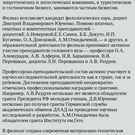
энергетических и логистических компаниях, в туристическом
и гостиничном бизнесе, занимаются частным бизнесом.
Филиал возглавляет кандидат филологических наук, доцент
Дмитрий Владимирович Юрченко. Помимо штатных,
опытных и компетентных преподавателей –
доцентовЕ.А.Неверовой,Е.Е.Санюк, Б.Б. Докуто, Н.П.
Бугаенко, О.А.Донсковой, А.М.Откидычевой,— и других, в
образовательной деятельности филиала принимают активное
участие преподаватели головного вуза — профессора О.А.
Алимурадов, А.В. Алферов, Н.В. Барышников, В.В.
Переяшкин, доценты Л.Н. Переяшкина и А.В. Раздуев.
Профессорско-преподавательский состав активно участвует в
научно-исследовательской деятельности как в стране, так и за
рубежом. Достижения преподавателей неоднократно
отмечались профессиональными наградами и грантами.
Например, А.В.Раздуев несколько лет является обладателем
гранта Президента РФ молодым ученым, Д.В.Юрченко
несколько раз получал гранты Германской службы
академических обменов ДААД на проведение научных
исследований и разработок, А.М.Откидычева была
обладателем гранта Института им.Гете.
В филиале создана современная материально-техническая