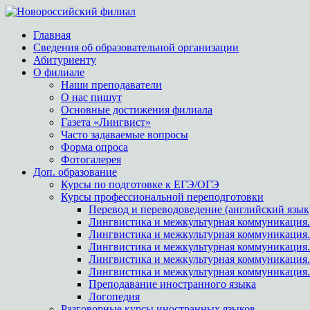
Главная
Сведения об образовательной организации
Абитуриенту
О филиале
Наши преподаватели
О нас пишут
Основные достижения филиала
Газета «Лингвист»
Часто задаваемые вопросы
Форма опроса
Фотогалерея
Доп. образование
Курсы по подготовке к ЕГЭ/ОГЭ
Курсы профессиональной переподготовки
Перевод и переводоведение (английский язык
Лингвистика и межкультурная коммуникация.
Лингвистика и межкультурная коммуникация
Лингвистика и межкультурная коммуникация.
Лингвистика и межкультурная коммуникация.
Лингвистика и межкультурная коммуникация.
Преподавание иностранного языка
Логопедия
Разговорные курсы иностранных языков