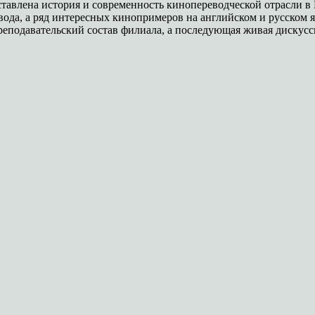
ставлена история и современность кинопереводческой отрасли в
да, а ряд интересных кинопримеров на английском и русском 
реподавательский состав филиала, а последующая живая дискусс