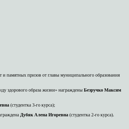
от и памятных призов от главы муниципального образования
анду здорового образа жизни» награждены
Безручко Максим
евна
(студентка 3-го курса);
награждена
Дубяк Алена Игоревна
(студентка 2-го курса).