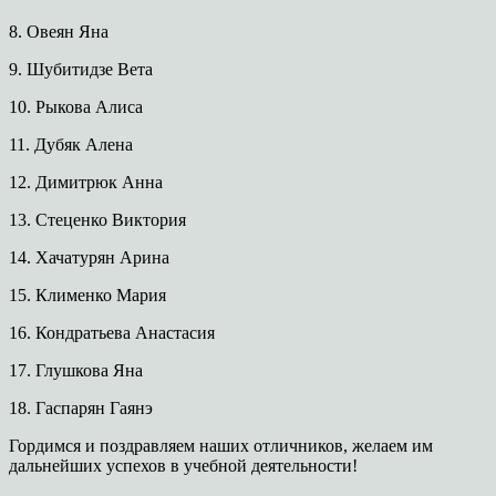
8.​
Овеян Яна
9.​
Шубитидзе Вета
10.​
Рыкова Алиса
11.​
Дубяк Алена
12.​
Димитрюк Анна
13.​
Стеценко Виктория
14.​
Хачатурян Арина
15.​
Клименко Мария
16.​
Кондратьева Анастасия
17.​
Глушкова Яна
18.​
Гаспарян Гаянэ
Гордимся и поздравляем наших отличников, желаем им
дальнейших успехов в учебной деятельности!