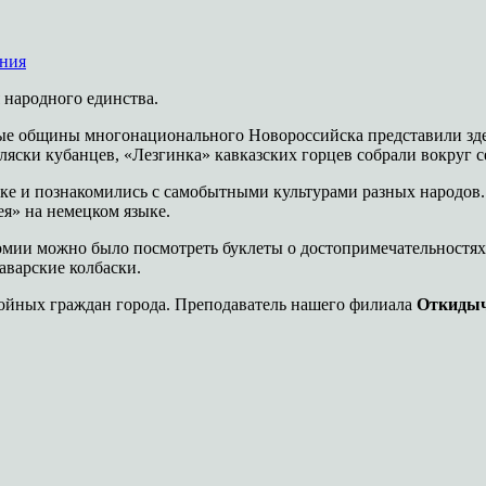
ния
 народного единства.
ные общины многонационального Новороссийска представили здес
яски кубанцев, «Лезгинка» кавказских горцев собрали вокруг се
ке и познакомились с самобытными культурами разных народов.
ея» на немецком языке.
мии можно было посмотреть буклеты о достопримечательностях 
аварские колбаски.
тойных граждан города. Преподаватель нашего филиала
Откидыч