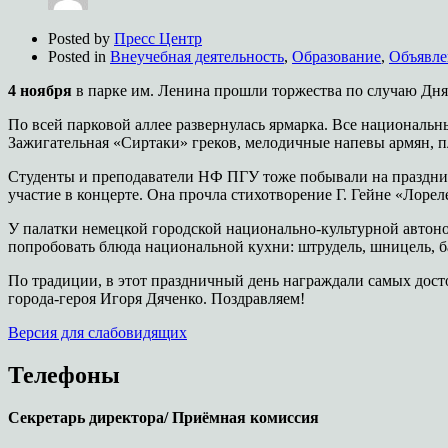
Posted by
Пресс Центр
Posted in
Внеучебная деятельность
,
Образование
,
Объявле
4 ноября
в парке им. Ленина прошли торжества по случаю Дня
По всей парковой аллее развернулась ярмарка. Все националь
Зажигательная «Сиртаки» греков, мелодичные напевы армян, пл
Студенты и преподаватели НФ ПГУ тоже побывали на праздни
участие в концерте. Она прочла стихотворение Г. Гейне «Лорел
У палатки немецкой городской национально-культурной автоно
попробовать блюда национальной кухни: штрудель, шницель, б
По традиции, в этот праздничный день награждали самых дос
города-героя Игоря Дяченко. Поздравляем!
Версия для слабовидящих
Телефоны
Секретарь директора/ Приёмная комиссия