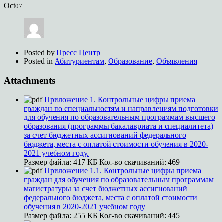
Oct
07
Posted by
Пресс Центр
Posted in
Абитуриентам
,
Образование
,
Объявления
Attachments
Приложение 1. Контрольные цифры приема
граждан по специальностям и направлениям подготовки
для обучения по образовательным программам высшего
образования (программы бакалавриата и специалитета)
за счет бюджетных ассигнований федерального
бюджета, места с оплатой стоимости обучения в 2020-
2021 учебном году.
Размер файла:
417 КБ
Кол-во скачиваний:
469
Приложение 1.1. Контрольные цифры приема
граждан для обучения по образовательным программам
магистратуры за счет бюджетных ассигнований
федерального бюджета, места с оплатой стоимости
обучения в 2020-2021 учебном году
Размер файла:
255 КБ
Кол-во скачиваний:
445