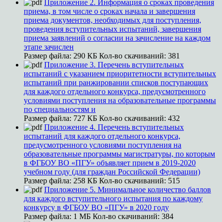
Приложение 2. Информация о сроках проведения
приема, в том числе о сроках начала и завершения
приема документов, необходимых для поступления,
проведения вступительных испытаний, завершения
приема заявлений о согласии на зачисление на каждом
этапе зачислен
Размер файла:
290 КБ
Кол-во скачиваний:
381
Приложение 3. Перечень вступительных
испытаний с указанием приоритетности вступительных
испытаний при ранжировании списков поступающих
для каждого отдельного конкурса, предусмотренного
условиями поступления на образовательные программы
по специальностям и
Размер файла:
727 КБ
Кол-во скачиваний:
432
Приложение 4. Перечень вступительных
испытаний для каждого отдельного конкурса,
предусмотренного условиями поступления на
образовательные программы магистратуры, по которым
в ФГБОУ ВО «ПГУ» объявляет прием в 2019-2020
учебном году (для граждан Российской Федерации)
Размер файла:
258 КБ
Кол-во скачиваний:
515
Приложение 5. Минимальное количество баллов
для каждого вступительного испытания по каждому
конкурсу в ФГБОУ ВО «ПГУ» в 2020 году
Размер файла:
1 МБ
Кол-во скачиваний:
384