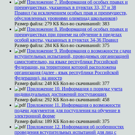
Приложение 7. Информация об особых правах и
преимуществах, указанных в пунктах 33, 37 и 38
Правил (за исключением особых прав и преимуществ,
обусловленных уровнями олимпиад школьников)
Размер файла:
279 КБ
Кол-во скачиваний:
383
Приложение 8. Информация об особых правах и
преимуществах при приеме на обучение в пределах
особой квоты, указанных в пунктах 34-36 Правил
Размер файла:
284 КБ
Кол-во скачиваний:
375
Приложение 9. Информация о возможности сдачи
вступительных испытаний, проводимых организацией
самостоятельно, на языке республики Российской
Федерации, на территории которой расположена
организация (далее - язык республики Российской
Федерации), на иностр
Размер файла:
248 КБ
Кол-во скачиваний:
377
Приложение 10. Информация о порядке учета
индивидуальных достижений поступающих
Размер файла:
292 КБ
Кол-во скачиваний:
458
Приложение 11. Информация о возможности
подачи документов для поступления на обучение в
электронной форме
Размер файла:
189 КБ
Кол-во скачиваний:
375
Приложение 12. Информация об особенностях
проведения вступительных испытаний для лиц с