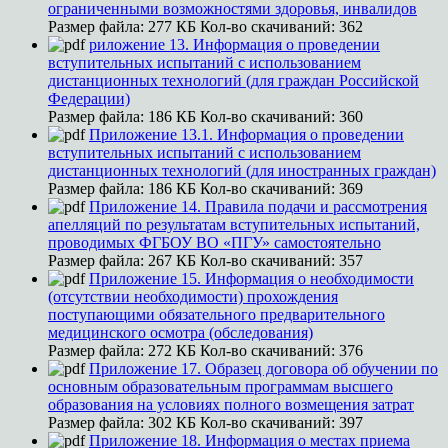
ограниченными возможностями здоровья, инвалидов
Размер файла:
277 КБ
Кол-во скачиваний:
362
риложение 13. Информация о проведении
вступительных испытаний с использованием
дистанционных технологий (для граждан Российской
Федерации)
Размер файла:
186 КБ
Кол-во скачиваний:
360
Приложение 13.1. Информация о проведении
вступительных испытаний с использованием
дистанционных технологий (для иностранных граждан)
Размер файла:
186 КБ
Кол-во скачиваний:
369
Приложение 14. Правила подачи и рассмотрения
апелляций по результатам вступительных испытаний,
проводимых ФГБОУ ВО «ПГУ» самостоятельно
Размер файла:
267 КБ
Кол-во скачиваний:
357
Приложение 15. Информация о необходимости
(отсутствии необходимости) прохождения
поступающими обязательного предварительного
медицинского осмотра (обследования)
Размер файла:
272 КБ
Кол-во скачиваний:
376
Приложение 17. Образец договора об обучении по
основным образовательным программам высшего
образования на условиях полного возмещения затрат
Размер файла:
302 КБ
Кол-во скачиваний:
397
Приложение 18. Информация о местах приема