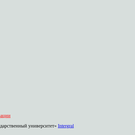
рации
дарственный университет»
Intergral