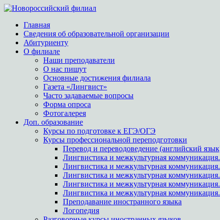
Главная
Сведения об образовательной организации
Абитуриенту
О филиале
Наши преподаватели
О нас пишут
Основные достижения филиала
Газета «Лингвист»
Часто задаваемые вопросы
Форма опроса
Фотогалерея
Доп. образование
Курсы по подготовке к ЕГЭ/ОГЭ
Курсы профессиональной переподготовки
Перевод и переводоведение (английский язык
Лингвистика и межкультурная коммуникация.
Лингвистика и межкультурная коммуникация
Лингвистика и межкультурная коммуникация.
Лингвистика и межкультурная коммуникация.
Лингвистика и межкультурная коммуникация.
Преподавание иностранного языка
Логопедия
Разговорные курсы иностранных языков