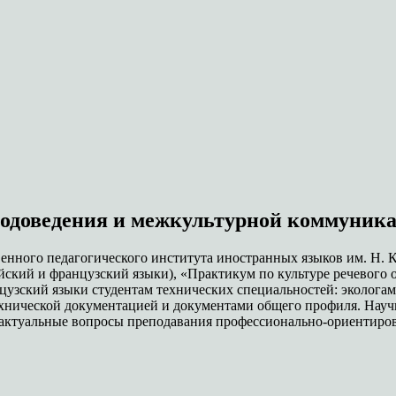
водоведения и межкультурной коммуник
венного педагогического института иностранных языков им. Н. 
ский и французский языки), «Практикум по культуре речевого 
нцузский языки студентам технических специальностей: эколог
ехнической документацией и документами общего профиля. Науч
актуальные вопросы преподавания профессионально-ориентирова