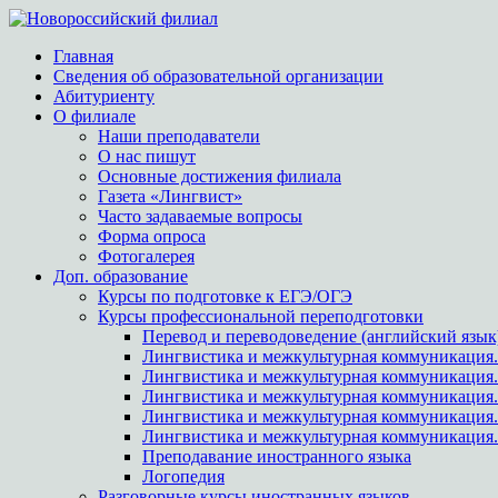
Главная
Сведения об образовательной организации
Абитуриенту
О филиале
Наши преподаватели
О нас пишут
Основные достижения филиала
Газета «Лингвист»
Часто задаваемые вопросы
Форма опроса
Фотогалерея
Доп. образование
Курсы по подготовке к ЕГЭ/ОГЭ
Курсы профессиональной переподготовки
Перевод и переводоведение (английский язык
Лингвистика и межкультурная коммуникация.
Лингвистика и межкультурная коммуникация
Лингвистика и межкультурная коммуникация.
Лингвистика и межкультурная коммуникация.
Лингвистика и межкультурная коммуникация.
Преподавание иностранного языка
Логопедия
Разговорные курсы иностранных языков