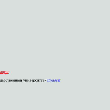
рации
дарственный университет»
Intergral