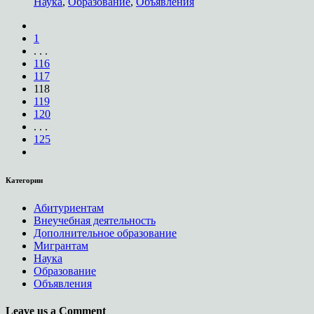
Наука
,
Образование
,
Объявления
1
. . .
116
117
118
119
120
. . .
125
Категории
Абитуриентам
Внеучебная деятельность
Дополнительное образование
Мигрантам
Наука
Образование
Объявления
Leave us a Comment