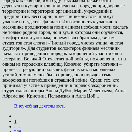
городских скверов, ими будут высажены также сотни
деревьев и кустарников, приведены в порядок придворовые
территории и территории организаций, учреждений и
предприятий. Бесспорно, в месячнике чистоты примут
участие и студенты филиала. Их готовность к участию в
месячнике продиктована пониманием необходимости сделать
не только родной город, но и вуз, в котором они обучаются,
комфортным и уютным, почему своеобразным девизом
студентов стал слоган «Чистый город, чистая улица, чистая
аудитория». Для студентов-волонтеров филиала месячник
начался с приведения в порядок захоронений участников и
ветеранов Великой Отечественной войны, похороненных на
одном из городских кладбищ. Конечно, убирать могилки –
процесс, требующий больших физических и моральных
усилий, тем не менее было приведено в порядок семь
захоронений погибших в страшной войне. Среди тех, кто
принимал участие в приведении в порядок захоронений,
студенты-волонтеры Алена Дубяк, Мария Мелентьева, Анна
Абраменко, Кристина Пелымская и Алла Цой...
Внеучебная деятельность
1
. . .
286