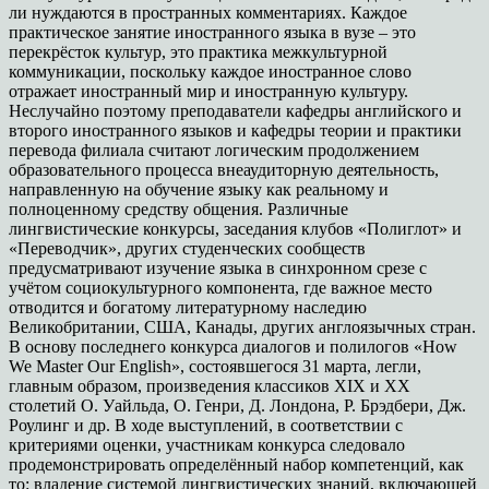
ли нуждаются в пространных комментариях. Каждое
практическое занятие иностранного языка в вузе – это
перекрёсток культур, это практика межкультурной
коммуникации, поскольку каждое иностранное слово
отражает иностранный мир и иностранную культуру.
Неслучайно поэтому преподаватели кафедры английского и
второго иностранного языков и кафедры теории и практики
перевода филиала считают логическим продолжением
образовательного процесса внеаудиторную деятельность,
направленную на обучение языку как реальному и
полноценному средству общения. Различные
лингвистические конкурсы, заседания клубов «Полиглот» и
«Переводчик», других студенческих сообществ
предусматривают изучение языка в синхронном срезе с
учётом социокультурного компонента, где важное место
отводится и богатому литературному наследию
Великобритании, США, Канады, других англоязычных стран.
В основу последнего конкурса диалогов и полилогов «How
We Master Our English», состоявшегося 31 марта, легли,
главным образом, произведения классиков XIX и XX
столетий О. Уайльда, О. Генри, Д. Лондона, Р. Брэдбери, Дж.
Роулинг и др. В ходе выступлений, в соответствии с
критериями оценки, участникам конкурса следовало
продемонстрировать определённый набор компетенций, как
то: владение системой лингвистических знаний, включающей